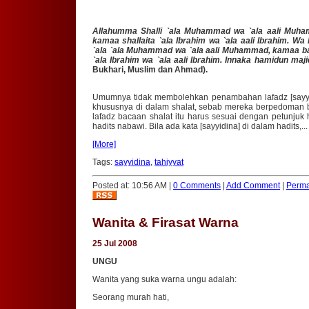
Allahumma Shalli `ala Muhammad wa `ala aali Muh
kamaa shallaita `ala Ibrahim wa `ala aali Ibrahim. Wa 
`ala `ala Muhammad wa `ala aali Muhammad, kamaa b
`ala Ibrahim wa `ala aali Ibrahim. Innaka hamidun maj
Bukhari, Muslim dan Ahmad).
Umumnya tidak membolehkan penambahan lafadz [sayyi
khususnya di dalam shalat, sebab mereka berpedoman
lafadz bacaan shalat itu harus sesuai dengan petunjuk h
hadits nabawi. Bila ada kata [sayyidina] di dalam hadits,...
[More]
Tags:
sayyidina
,
tahiyyat
Posted at: 10:56 AM |
0 Comments
|
Add Comment
|
Perma
Wanita & Firasat Warna
25 Jul 2008
UNGU
Wanita yang suka warna ungu adalah:
Seorang murah hati,