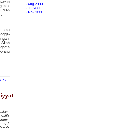
rmawan
»
Aug 2008
 lain.
»
Jul 2008
 oleh
»
Nov 2006
n.
n atau
angga-
ungan.
 Allah
agama
-orang
link
iyyat
 bahwa
wajib.
kumnya
ut Al-
kiyah,