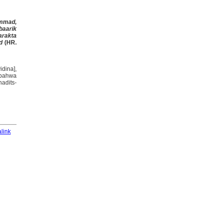
ammad,
baarik
arakta
id
(HR.
dina],
 bahwa
adits-
link