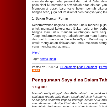
mencela dengan sifat penakut dan bakhil. Sifat de
pada Nabi Muhammad s.a.w adalah sifat lain dari yang
Mempunyai corak baru yang belum pernah dikenal
bangsa Arab, juga belum dikenal oleh bangsa yang lai
1. Bukan Mencari Pujian
Kedermawanan baginda bukanlah untuk mencari pujia
untuk menutupi kekurangan. Bukan pula untuk berb
bangga atau untuk mencari keuntungan serta sanj
Tetapi kedermawanannya adalah semata-mata kerana
dan untuk mencapai keredhaanNya. Melindungi 
untuk menguatkan dakwah dan untuk melawan orang
yang menghalangi agama...
[More]
Tags:
derma
,
malu
Posted at: 01:20 AM |
0 Comments
|
Add Comment
|
Perma
Penggunaan Sayyidina Dalam Tah
3 Aug 2008
Mazhab As-Syafi`iyyah dan Al-Hanabilah menyatakan
shalawat kepada nabi dalam tasyahhud akhir hukumnya 
Sedangkan shalawat kepada keluarga beliau SAW hu
sunnah menurut As-Syafi`iyah dan hukumnya wajib menur
Hanabilah. Sedangkan menurut Al-Hanafiyah dan Al-Mali