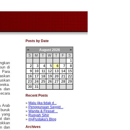
Posts by Date
August 2026
S
M
T
W
T
F
S
26
27
28
29
30
31
1
ungkan
2
3
4
5
6
7
8
pun di
9
10
11
12
13
14
15
. Para
uaskan
16
17
18
19
20
21
22
suskan
23
24
25
26
27
28
29
ereka.
30
31
1
2
3
4
5
a dan
secara
Recent Posts
»
Malu jika tidak d...
a Arab
»
Penggunaan Sayyid...
 buruk
»
Wanita & Firasat ...
t yang
»
Ruqyah Sihir
ut dan
»
myPustaka's Blog
lokkan
Archives
an dan