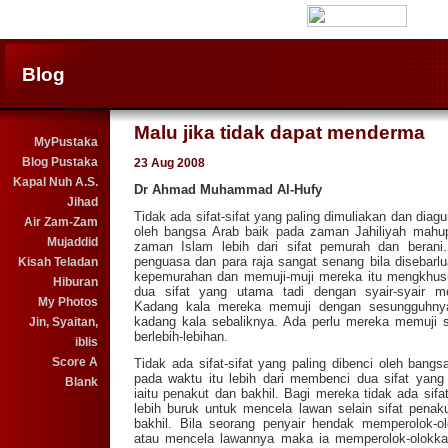
Blog
Malu jika tidak dapat menderma
MyPustaka
Blog Pustaka
23 Aug 2008
Kapal Nuh A.S.
Dr Ahmad Muhammad Al-Hufy
Jihad
Tidak ada sifat-sifat yang paling dimuliakan dan diag
Air Zam-Zam
oleh bangsa Arab baik pada zaman Jahiliyah mahu
Mujaddid
zaman Islam lebih dari sifat pemurah dan berani
penguasa dan para raja sangat senang bila disebarl
Kisah Teladan
kepemurahan dan memuji-muji mereka itu mengkhu
Hiburan
dua sifat yang utama tadi dengan syair-syair m
My Photos
Kadang kala mereka memuji dengan sesungguhny
kadang kala sebaliknya. Ada perlu mereka memuji 
Jin, Syaitan,
berlebih-lebihan.
iblis
Score A
Tidak ada sifat-sifat yang paling dibenci oleh bangs
pada waktu itu lebih dari membenci dua sifat yang
Blank
iaitu penakut dan bakhil. Bagi mereka tidak ada sifa
lebih buruk untuk mencela lawan selain sifat penak
bakhil. Bila seorang penyair hendak memperolok-o
atau mencela lawannya maka ia memperolok-olokk