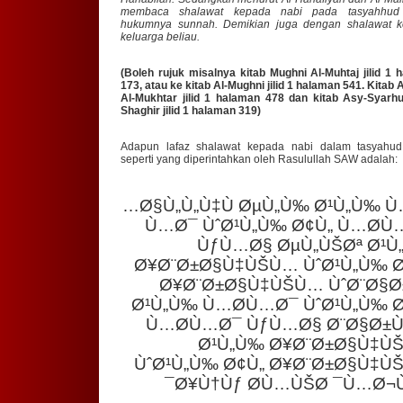
membaca shalawat kepada nabi pada tasyahhud 
hukumnya sunnah. Demikian juga dengan shalawat 
keluarga beliau.
(Boleh rujuk misalnya kitab Mughni Al-Muhtaj jilid 1 
173, atau ke kitab Al-Mughni jilid 1 halaman 541. Kitab
Al-Mukhtar jilid 1 halaman 478 dan kitab Asy-Syarh
Shaghir jilid 1 halaman 319)
Adapun lafaz shalawat kepada nabi dalam tasyahud
seperti yang diperintahkan oleh Rasulullah SAW adalah:
Ø§Ù„Ù„Ù‡Ù…
ØµÙ„Ù‰ Ø¹Ù„Ù‰ Ù
Ù…Ø¯ ÙˆØ¹Ù„Ù‰ Ø¢Ù„ Ù…Ø­Ù
ÙƒÙ…Ø§ ØµÙ„ÙŠØª Ø¹Ù
Ø¥Ø¨Ø±Ø§Ù‡ÙŠÙ… ÙˆØ¹Ù„Ù‰ Ø
Ø¥Ø¨Ø±Ø§Ù‡ÙŠÙ… ÙˆØ¨Ø§Ø
Ø¹Ù„Ù‰ Ù…Ø­Ù…Ø¯ ÙˆØ¹Ù„Ù‰ Ø
Ù…Ø­Ù…Ø¯ ÙƒÙ…Ø§ Ø¨Ø§Ø±Ù
Ø¹Ù„Ù‰ Ø¥Ø¨Ø±Ø§Ù‡Ù
ÙˆØ¹Ù„Ù‰ Ø¢Ù„ Ø¥Ø¨Ø±Ø§Ù‡Ù
Ø¥Ù†Ùƒ Ø­Ù…ÙŠØ¯
Ù…Ø¬Ù