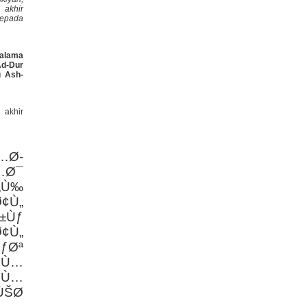
akhir
kepada
halama
 Ad-Dur
u Ash-
 akhir
…Ø­
…Ø¯
„Ù‰
¢Ù„
±Ùƒ
¢Ù„
ƒØª
ŠÙ…
ŠÙ…
ŠØ¯